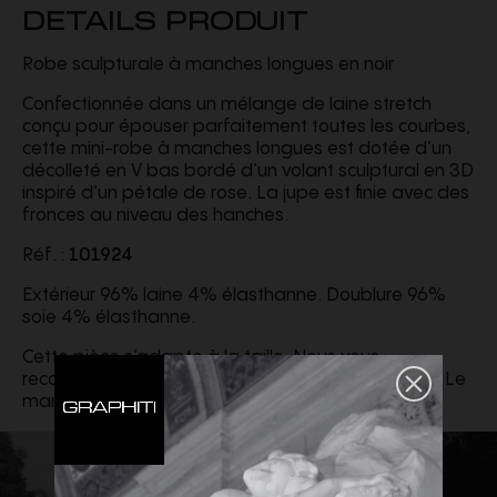
DETAILS PRODUIT
Robe sculpturale à manches longues en noir
Confectionnée dans un mélange de laine stretch
conçu pour épouser parfaitement toutes les courbes,
cette mini-robe à manches longues est dotée d’un
décolleté en V bas bordé d’un volant sculptural en 3D
inspiré d’un pétale de rose. La jupe est finie avec des
fronces au niveau des hanches.
Réf. :
101924
Extérieur 96% laine 4% élasthanne. Doublure 96%
soie 4% élasthanne.
Cette pièce s’adapte à la taille. Nous vous
recommandons de prendre votre taille habituelle. Le
mannequin mesure 179 cm et porte une taille 34.