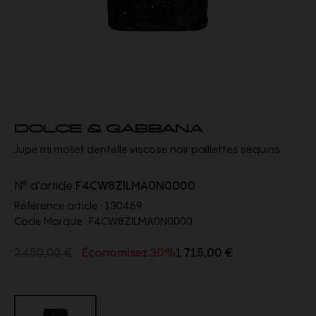
DOLCE & GABBANA
Jupe mi mollet dentelle viscose noir paillettes sequins
Exclusivité web !
N° d'article
F4CW8ZILMA0N0000
Référence article :
130469
Code Marque :
F4CW8ZILMA0N0000
2 450,00 €
Économisez 30%
1 715,00 €