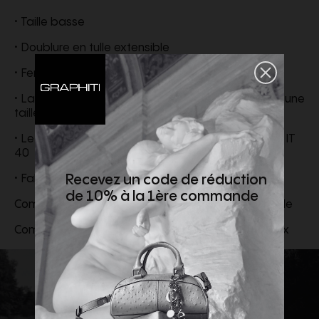
• Taille basse
• ​​Doublure en tulle extensible
• Fermeture à glissière et à crochets dans le dos
• La pièce mesure 70 cm de la taille aux pieds sur une
taille IT 40
• Le mannequin mesure 175 cm et porte une taille IT
40
• Fabriquée en Italie
Recevez un code de réduction
de 10% à la 1ère commande
Composition externe : 70% Viscose 30% Polyamide
Composition interne : 92% Polyamide 8% Spandex