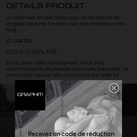
DETAILS PRODUIT
Un chemisier en soie fluide avec un col rond et de
longues ceintures à nouer, avec des manches extra
long
ID:
104724
COQUILLE 100% SOIE
Cette pièce taille normalement. Nous vous
recommandons de prendre votre taille habituelle. Le
mannequin mesure 180 cm et porte une taille 34.
Recevez un code de réduction