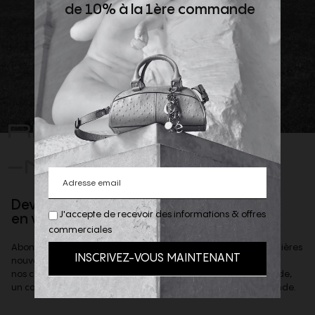
de 10% à la 1ère commande
REJOIGNEZ
-NOUS
Devenez client privilège
J'accepte de recevoir des informations & offres
en vous inscrivant à la newsletter
commerciales
Abonnez-vous à notre newsletter afin d'être informé des dernières
nouveautés de la boutique,
nos coups de coeur et offres privilèges & recevoir, sur demande,
un code de reduction de 10% à valoir sur votre 1ere commande.