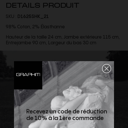
DETAILS PRODUIT
SKU :
D1625SHK_21
98% Coton, 2% Élasthanne
Hauteur de la taille 24 cm, Jambe extérieure 115 cm,
Entrejambe 90 cm, Largeur du bas 30 cm
Recevez un code de réduction
de 10% à la 1ère commande