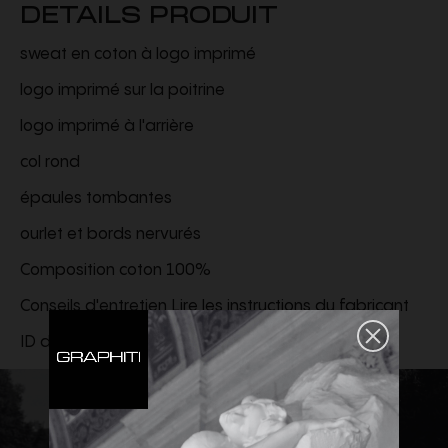
DETAILS PRODUIT
sweat en coton à logo imprimé
logo imprimé sur la poitrine
logo imprimé à l'arrière
col rond
épaules tombantes
ourlet et bords nervurés
Composition coton 100%
Conseils d'entretien Lire les instructions du fabricant
ID de la marque :
OMBA070F24FLE0011030