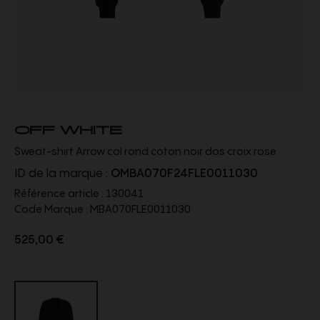
OFF WHITE
Sweat-shirt Arrow col rond coton noir dos croix rose
ID de la marque :
OMBA070F24FLE0011030
Référence article :
130041
Code Marque :
MBA070FLE0011030
525,00 €