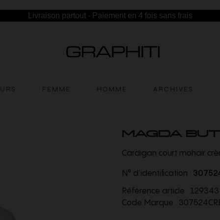
Livraison partout - Paiement en 4 fois sans frais
EURS
FEMME
HOMME
ARCHIVES
MAGDA BU
Cardigan court mohair cr
N° d’identification :
30752
Référence article :
129343
Code Marque :
307524CR