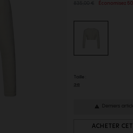
835,00 €
Économisez 5
Taille :
36
Derniers artic

ACHETER CET