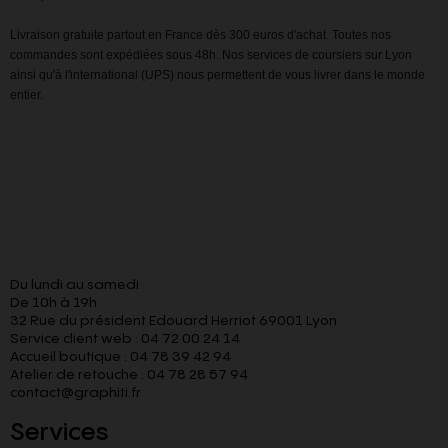
Livraison gratuite partout en France dès 300 euros d'achat. Toutes nos
commandes sont expédiées sous 48h. Nos services de coursiers sur Lyon
ainsi qu'à l'international (UPS) nous permettent de vous livrer dans le monde
entier.
Du lundi au samedi
De 10h à 19h
32 Rue du président Edouard Herriot 69001 Lyon
Service client web : 04 72 00 24 14
Accueil boutique : 04 78 39 42 94
Atelier de retouche : 04 78 28 57 94
contact@graphiti.fr
Services