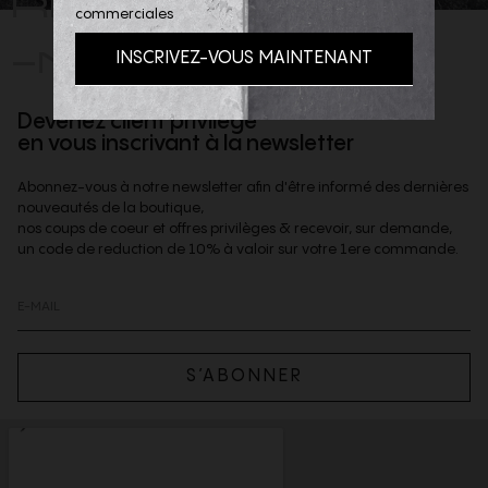
commerciales
-NOUS
Devenez client privilège
en vous inscrivant à la newsletter
Abonnez-vous à notre newsletter afin d'être informé des dernières
nouveautés de la boutique,
nos coups de coeur et offres privilèges & recevoir, sur demande,
un code de reduction de 10% à valoir sur votre 1ere commande.
S’ABONNER