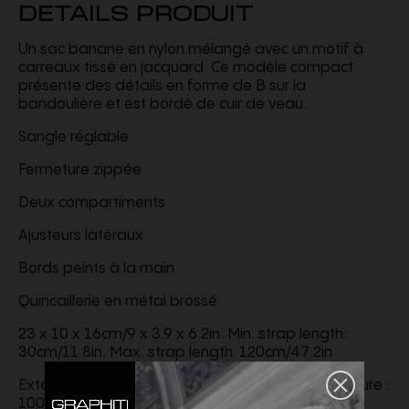
DETAILS PRODUIT
Un sac banane en nylon mélangé avec un motif à
carreaux tissé en jacquard. Ce modèle compact
présente des détails en forme de B sur la
bandoulière et est bordé de cuir de veau.
Sangle réglable
Fermeture zippée
Deux compartiments
Ajusteurs latéraux
Bords peints à la main
Quincaillerie en métal brossé
23 x 10 x 16cm/9 x 3.9 x 6.2in. Min. strap length:
30cm/11.8in. Max. strap length: 120cm/47.2in
Extérieur : 78 % polyamide, 22 % polyester Garniture :
100 % cuir de veau Doublure : 100% polyamide