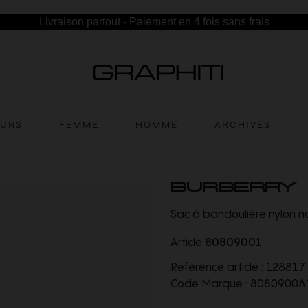
Livraison partout - Paiement en 4 fois sans frais
EURS
FEMME
HOMME
ARCHIVES
BURBERRY
Sac à bandoulière nylon n
Article
80809001
Référence article :
128817
Code Marque :
8080900A