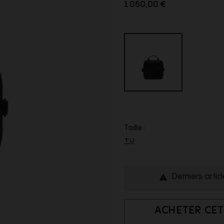
1 050,00 €
Taille :
TU
Derniers artic

ACHETER CET