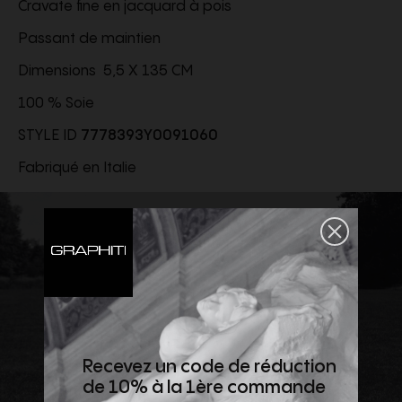
Cravate fine en jacquard à pois
Passant de maintien
Dimensions 5,5 X 135 CM
100 % Soie
STYLE ID
7778393Y0091060
Fabriqué en Italie
Recevez un code de réduction
de 10% à la 1ère commande