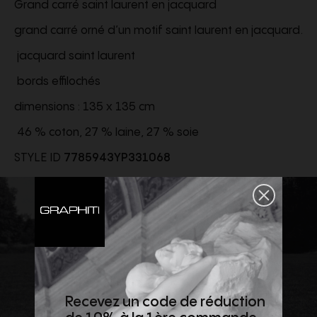
Grand carré saint laurent en jacquard
grand carré orné d’un motif saint laurent en jacquard.
jacquard saint laurent
bords effilochés
dimensions : 135 x 135 cm
46 % coton, 27 % laine, 27 % soie
STYLE ID
7785943YP331068
Recevez un code de réduction