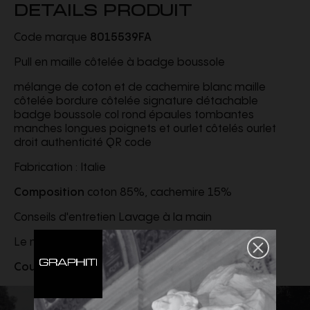
DETAILS PRODUIT
Code marque
8015539FA
Pull en maille côtelée à badge boussole
mélange de coton et de cachemire blanc maille
côtelée bordure côtelée signature détachable
badge boussole col rond épaules tombantes
manches longues poignets et ourlet côtelés ourlet
droit authenticité QR code
Fabrication : Italie
Composition
coton 85%, cachemire 15%
Conseils d'entretien Lavage à la main
Le mannequin mesure 1,85 m et porte une taille L
Couleur
Blanc