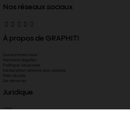
Nos réseaux sociaux
À propos de GRAPHITI
Qui sommes nous
Mentions légales
Politique vie privée
Declaration relative aux cookies​
Plan du site
Se rétracter
Juridique
CGV
CGU
Livraison paiement sécurisé
Besoin d’aide ?
Blog