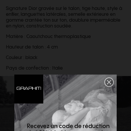
Signature Dior gravée sur le talon, tige haute, style à
enfiler, languettes latérales, semelle extérieure en
gomme crantée ton sur ton, doublure imperméable
en nylon, construction soudée.
Matière : Caoutchouc thermoplastique
Hauteur de talon : 4 cm
Couleur : black
Pays de confection : Italie
Recevez un code de réduction