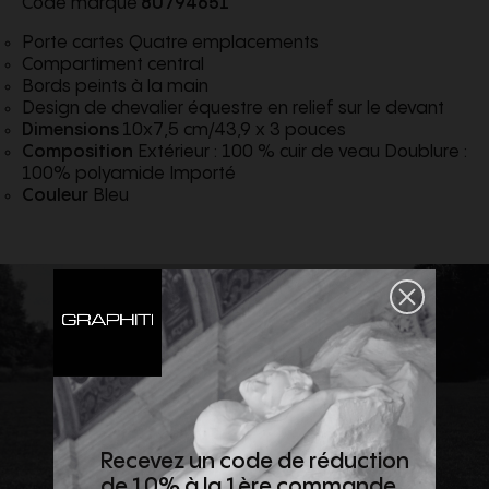
Code marque
80794651
Porte cartes Quatre emplacements
Compartiment central
Bords peints à la main
Design de chevalier équestre en relief sur le devant
Dimensions
10x7,5 cm/43,9 x 3 pouces
Composition
Extérieur : 100 % cuir de veau Doublure :
100% polyamide Importé
Couleur
Bleu
Recevez un code de réduction
de 10% à la 1ère commande