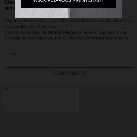
Devenez client privilège
en vous inscrivant à la newsletter
Abonnez-vous à notre newsletter afin d'être informé des dernières
nouveautés de la boutique,
nos coups de coeur et offres privilèges & recevoir, sur demande,
un code de reduction de 10% à valoir sur votre 1ere commande.
S’ABONNER