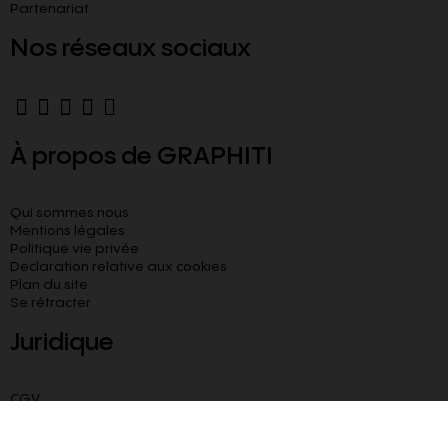
Partenariat
Nos réseaux sociaux
À propos de GRAPHITI
Qui sommes nous
Mentions légales
Politique vie privée
Declaration relative aux cookies​
Plan du site
Se rétracter
Juridique
CGV
CGU
Livraison paiement sécurisé