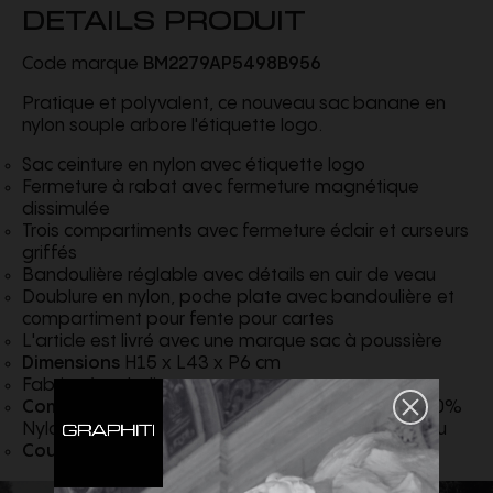
DETAILS PRODUIT
Code marque
BM2279AP5498B956
Pratique et polyvalent, ce nouveau sac banane en
nylon souple arbore l'étiquette logo.
Sac ceinture en nylon avec étiquette logo
Fermeture à rabat avec fermeture magnétique
dissimulée
Trois compartiments avec fermeture éclair et curseurs
griffés
Bandoulière réglable avec détails en cuir de veau
Doublure en nylon, poche plate avec bandoulière et
compartiment pour fente pour cartes
L'article est livré avec une marque sac à poussière
Dimensions
H15 x L43 x P6 cm
Fabriqué en Italie
Composition
externe 80% Polyester 10% Veau 10%
Nylon Composition interne 95% Polyester 5% Veau
Couleur
Noir