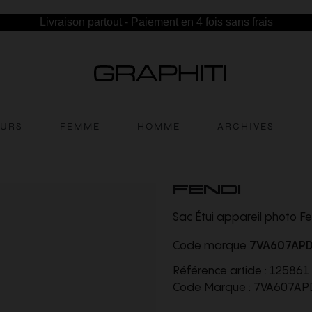
Livraison partout - Paiement en 4 fois sans frais
EURS
FEMME
HOMME
ARCHIVES
FENDI
Sac Étui appareil photo 
Code marque
7VA607AP
Référence article :
125861
Code Marque :
7VA607AP