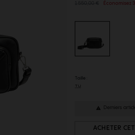
1 550,00 €
Économisez 
Taille :
TU
Derniers artic

ACHETER CET