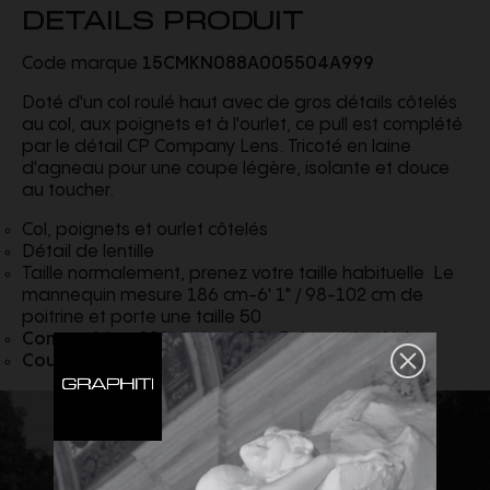
DETAILS PRODUIT
Code marque
15CMKN088A005504A999
Doté d'un col roulé haut avec de gros détails côtelés
au col, aux poignets et à l'ourlet, ce pull est complété
par le détail CP Company Lens. Tricoté en laine
d'agneau pour une coupe légère, isolante et douce
au toucher.
Col, poignets et ourlet côtelés
Détail de lentille
Taille normalement, prenez votre taille habituelle Le
mannequin mesure 186 cm-6' 1" / 98-102 cm de
poitrine et porte une taille 50
Composition
80% Laine, 20% Polyamide / Nylon
Couleur
noir