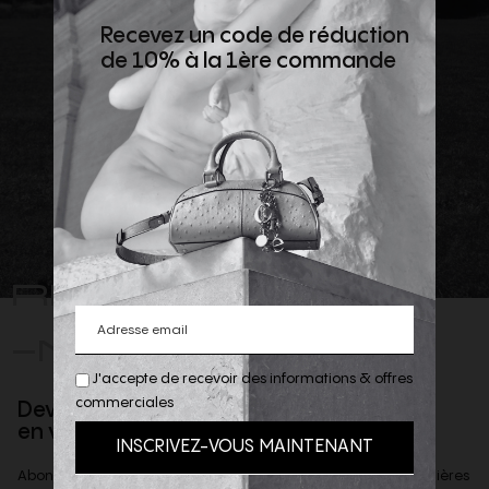
Recevez un code de réduction
de 10% à la 1ère commande
REJOIGNEZ
-NOUS
J'accepte de recevoir des informations & offres
commerciales
Devenez client privilège
en vous inscrivant à la newsletter
Abonnez-vous à notre newsletter afin d'être informé des dernières