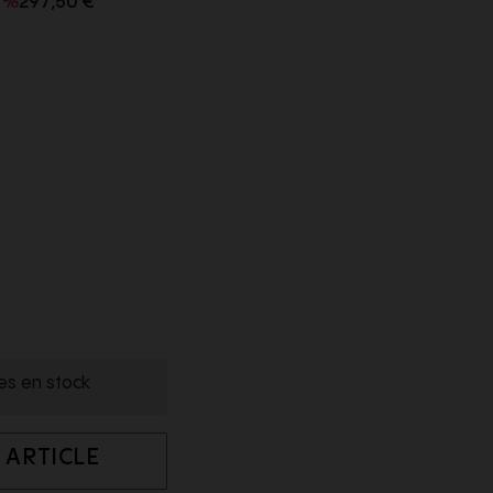
0%
297,50 €
les en stock
 ARTICLE