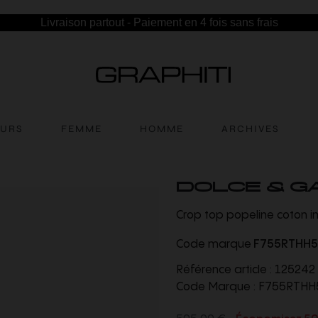
Livraison partout - Paiement en 4 fois sans frais
EURS
FEMME
HOMME
ARCHIVES
DOLCE & G
Crop top popeline coton i
Code marque
F755RTHH
Référence article :
125242
Code Marque :
F755RTHH