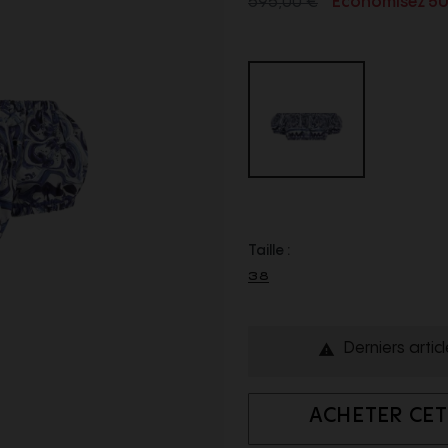
595,00 €
Économisez 5
Taille :
38
Derniers artic

ACHETER CET