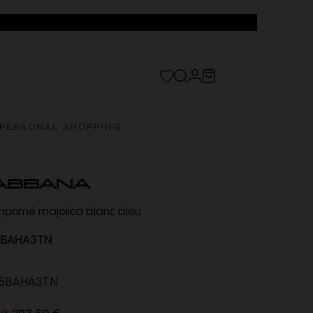
PERSONAL SHOPPING
ABBANA
mprimé majolica blanc bleu
5BAHA3TN
5BAHA3TN