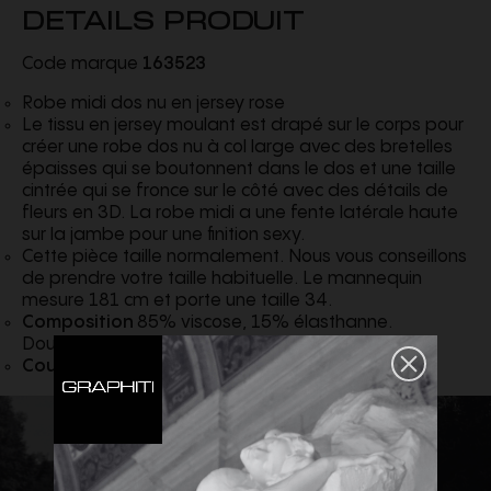
DETAILS PRODUIT
Code marque
163523
Robe midi dos nu en jersey rose
Le tissu en jersey moulant est drapé sur le corps pour
créer une robe dos nu à col large avec des bretelles
épaisses qui se boutonnent dans le dos et une taille
cintrée qui se fronce sur le côté avec des détails de
fleurs en 3D. La robe midi a une fente latérale haute
sur la jambe pour une finition sexy.
Cette pièce taille normalement. Nous vous conseillons
de prendre votre taille habituelle. Le mannequin
mesure 181 cm et porte une taille 34.
Composition
85% viscose, 15% élasthanne.
Doublure 100% Soie
Couleur
Rose