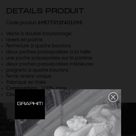
DETAILS PRODUIT
Code produit
698773Y2f401095
Veste à double boutonnage
revers en pointe
fermeture à quatre boutons
deux poches passepoilées à la taille
une poche passepoilée sur la poitrine
deux poches passepoilées intérieures
poignets à quatre boutons
fente arrière unique
Fabriqué en Italie
Composition :
100% laine
Couleur :
Noir / Craie