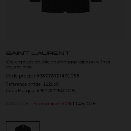
SAINT LAURENT
Veste croisée double boutonnage laine noire fines
rayures craie
Code produit
698773Y2f401095
Référence article :
122668
Code Marque :
698773Y2F401095
2 290,00 €
Économisez 50%
1 145,00 €