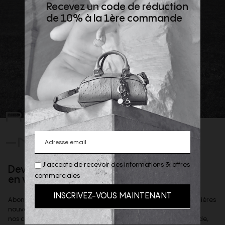
Recevez un code de réduction
de 10% à la 1ère commande
REJOIGNEZ
-NOUS
J'accepte de recevoir des informations & offres
Devenez client privilège
commerciales
en vous inscrivant à la newsletter
Abonnez-vous à notre newsletter afin d'être informé des dernières
nouveautés de la boutique,
nos coups de coeur et offres privilèges & recevoir, sur demande,