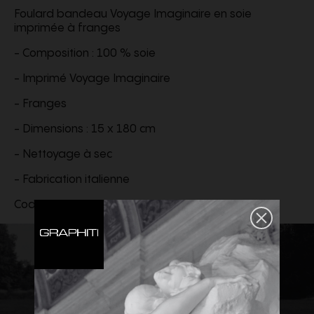
Foulard bandeau Voyage Imaginaire en soie
imprimée à franges
- Composition : 100 % soie
- Imprimé Voyage Imaginaire
- Franges
- Dimensions : 15 x 180 cm
- Nettoyage à sec
- Fabrication italienne
Code produit :
6Y2E600AUZV_QQ7