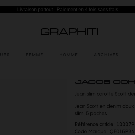
Livraison partout - Paiement en 4 fois sans frais
EURS
FEMME
HOMME
ARCHIVES
JACOB CO
Jean slim carotte Scott d
Jean Scott en denim doux s
slim, 5 poches
Référence article :
133379
Code Marque :
QE015P36