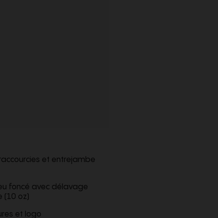
raccourcies et entrejambe
bleu foncé avec délavage
e (10 oz)
ures et logo