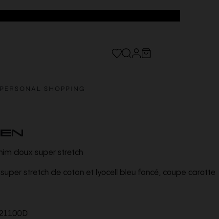
PERSONAL SHOPPING
HEN
enim doux super stretch
uper stretch de coton et lyocell bleu foncé, coupe carotte
21100D