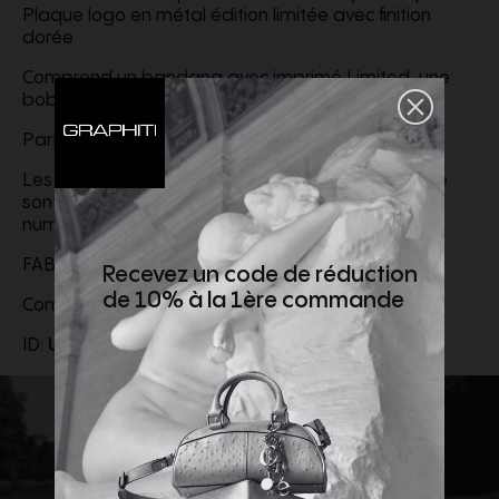
Plaque logo en métal édition limitée avec finition
dorée
Comprend un bandana avec imprimé Limited, une
bobine de fil et un échantillon de parfum
Parfumé avec le parfum signature Jacob Cohën
Les images de l'étiquette arrière affichées en ligne
sont uniquement à des fins d'illustration et sont
numérotées à titre d'échantillons.
FABRIQUÉ EN ITALIE
Recevez un code de réduction
de 10% à la 1ère commande
Composition : 90% coton, 10% polyester
ID:
UQL0430S3604884D