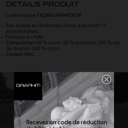
DETAILS PRODUIT
Code marque
FXQ801AN9HF0E3R
Bob réalisé en denim bleu foncé avec motif FF
jacquard blanc
Fabriqué en Italie
Composition
65 % coton, 35 % polyester, 100 % cuir
de mouton, 100 % coton
Couleur
Bleu
Recevez un code de réduction