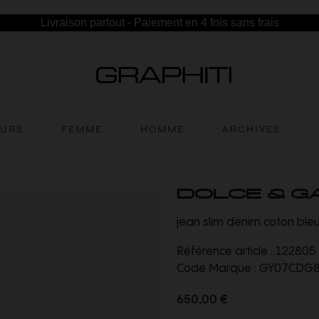
Livraison partout - Paiement en 4 fois sans frais
EURS
FEMME
HOMME
ARCHIVES
DOLCE & G
jean slim denim coton ble
Référence article :
122805
Code Marque :
GY07CDG8
650,00 €