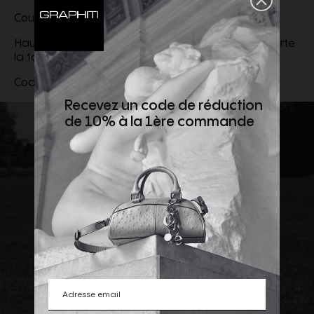
Coupe classique
Hauteur du mannequin: 187 cm, Le mannequin porte
la taille: 50
Code:
GI000318U12301SZ9200
Recevez un code de réduction
de 10% à la 1ère commande