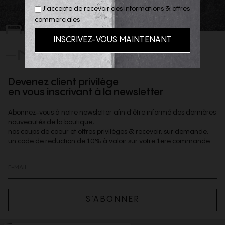
J'accepte de recevoir des informations & offres
REJOIGNEZ
commerciales
-NOUS
Devenez client privilège
en vous inscrivant à la newsletter
Abonnez-vous à notre newsletter afin d'être informé des dernières
nouveautés de la boutique,
nos coups de coeur et offres privilèges & recevoir, sur demande,
un code de reduction de 10% à valoir sur votre 1ere commande.
S’ABONNER