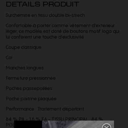
DETAILS PRODUIT
Surchemise en tissu double bi-strech.
Confortable à porter comme vêtement d'extérieur
léger, ce modèle est doté de boutons motif logo qui
lui confèrent une touche d'exclusivité.
Coupe classique
Col
Manches longues
Fermeture pressionnée
Poches passepoilées
Poche poitrine plaquée
Performance : Traitement déperlant
84 % PA - 16 % EA - TISSU PRINCIPAL : 84 %
POLYAMIDE 16 % ÉLASTHANNE