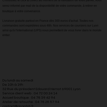
Choisissez le click & collect au moment de la validation de votre panier, vous
serez informé par mail de la disponibilité de votre commande, à retirer en
boutique à votre convenance.
Livraison gratuite partout en France dès 300 euros d'achat. Toutes nos
commandes sont expédiées sous 48h. Nos services de coursiers sur Lyon
ainsi qu'à l'international (UPS) nous permettent de vous livrer dans le monde
entier.
Du lundi au samedi
De 10h à 19h
32 Rue du président Edouard Herriot 69001 Lyon
Service client web : 04 72 00 24 14
Accueil boutique : 04 78 39 42 94
Atelier de retouche : 04 78 28 57 94
contact@graphiti.fr