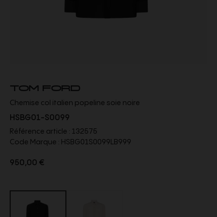
TOM FORD
Chemise col italien popeline soie noire
HSBG01-S0099
Référence article :
132575
Code Marque :
HSBG01S0099LB999
950,00 €