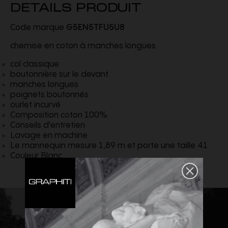
DETAILS PRODUIT
Code marque
G5EN5TFU5U8
chemise en coton à manches longues
col classique
boutonnière sur le devant
manches longues
poignets boutonnés
ourlet incurvé
Composition coton 100%
Conseils d'entretien
Lavage en machine
Le mannequin mesure 1,89 m et porte une taille 41
Couleur Blanc