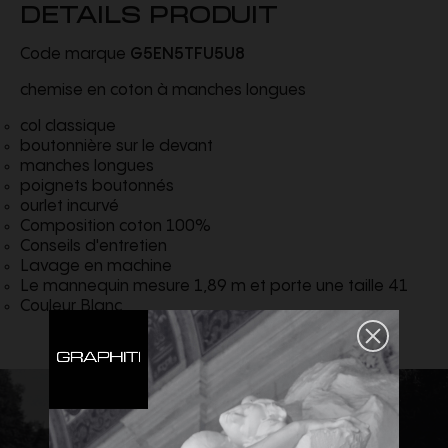
DETAILS PRODUIT
Code marque
G5EN5TFU5U8
chemise en coton à manches longues
col classique
boutonnière sur le devant
manches longues
poignets boutonnés
ourlet incurvé
Composition coton 100%
Conseils d'entretien
Lavage en machine
Le mannequin mesure 1,89 m et porte une taille 41
Couleur Blanc