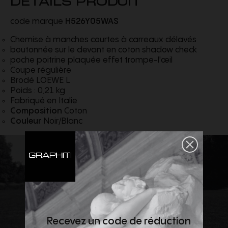
code marque
H526Y05WAS
Chemise à manches courtes à carreaux délavés
boutonnée sur le devant en coton shadow check
poche poitrine plaquée effet trompe-l'œil
Coupe régulière
Brodé LOEWE L
Poids : 0,21 kg
Fabriqué en Italie
Composition
Coton
Couleur
Noir/Blanc
Recevez un code de réduction