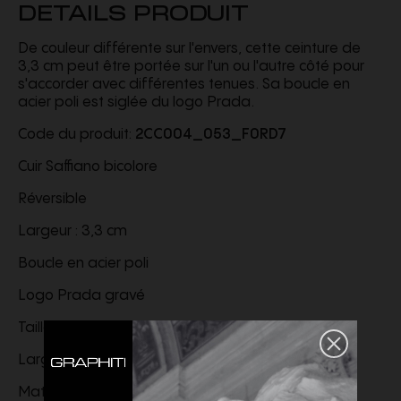
DETAILS PRODUIT
De couleur différente sur l'envers, cette ceinture de
3,3 cm peut être portée sur l'un ou l'autre côté pour
s'accorder avec différentes tenues. Sa boucle en
acier poli est siglée du logo Prada.
Code du produit:
2CC004_053_F0RD7
Cuir Saffiano bicolore
Réversible
Largeur : 3,3 cm
Boucle en acier poli
Logo Prada gravé
Taille: 3cm
Largeur: 107cm
Matières Cuir