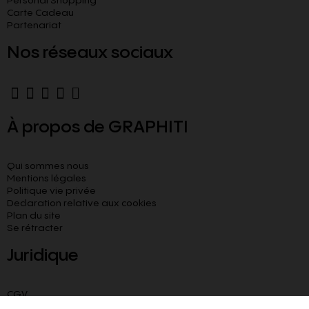
Personal Shopping
Carte Cadeau
Partenariat
Nos réseaux sociaux
À propos de GRAPHITI
Qui sommes nous
Mentions légales
Politique vie privée
Declaration relative aux cookies​
Plan du site
Se rétracter
Juridique
CGV
CGU