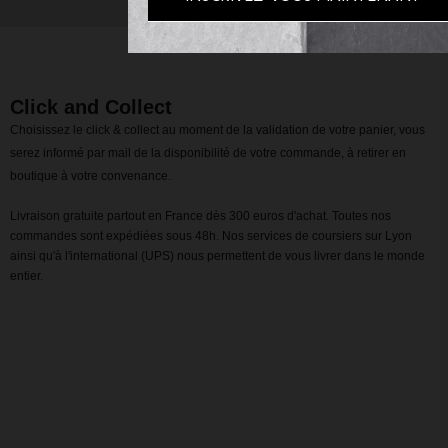
Click and Collect
Choisissez le click & collect au moment de la validation de votre panier, vous
serez informé par mail de la disponibilité de votre commande, à retirer en
boutique à votre convenance.
Livraison gratuite partout en France dès 300 euros d'achat. Toutes nos
commandes sont expédiées sous 48h. Nos services de coursiers sur Lyon
ainsi qu'à l'international (UPS) nous permettent de vous livrer dans le monde
entier.