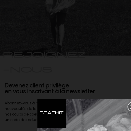
REJOIGNEZ
-NOUS
Devenez client privilège
en vous inscrivant à la newsletter
Abonnez-vous à notre newsletter afin d'être informé des dernières
nouveautés de la boutique,
nos coups de coeur et offres privilèges & recevoir, sur demande,
un code de reduction de 10% à valoir sur votre 1ere commande.