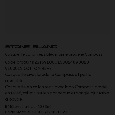
STONE ISLAND
Casquette coton reps bleu marine broderie Compass
Code produit
K2S159100013S0248V0020
9100013 COTTON REPS
Casquette avec broderie Compass et patte
ajustable
Casquette en coton reps avec logo Compass brodé
en relief, œillets sur les panneaux et sangle ajustable
à boucle.
Référence article :
133360
Code Marque :
91000S0248V0020