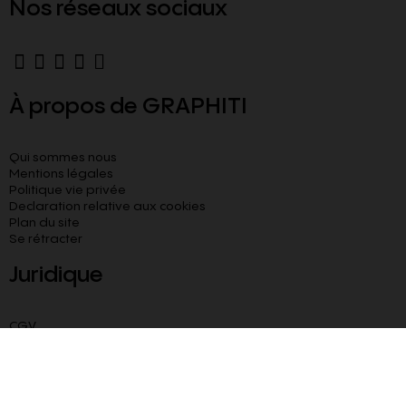
Nos réseaux sociaux
À propos de GRAPHITI
Qui sommes nous
Mentions légales
Politique vie privée
Declaration relative aux cookies​
Plan du site
Se rétracter
Juridique
CGV
CGU
Livraison paiement sécurisé
Besoin d’aide ?
Blog