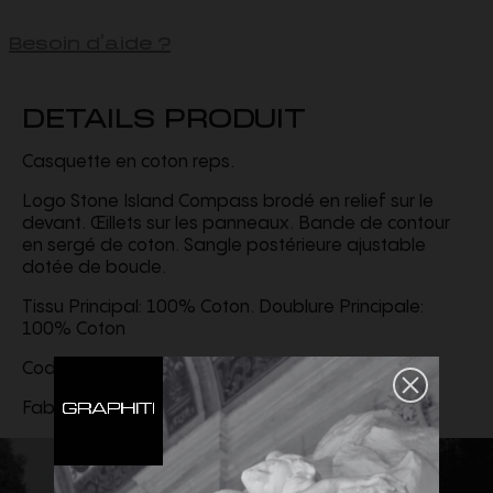
Besoin d'aide ?
DETAILS PRODUIT
Casquette en coton reps.
Logo Stone Island Compass brodé en relief sur le
devant. Œillets sur les panneaux. Bande de contour
en sergé de coton. Sangle postérieure ajustable
dotée de boucle.
Tissu Principal: 100% Coton. Doublure Principale:
100% Coton
Code produit
K2S159100013S0248V0020
Fabriqué en Chine