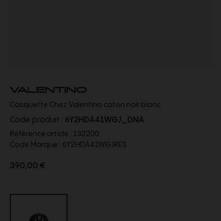
VALENTINO
Casquette Chez Valentino coton noir blanc
Code produit :
6Y2HDA41WGJ_0NA
Référence article :
132200
Code Marque :
6Y2HDA41WGJRES
390,00 €