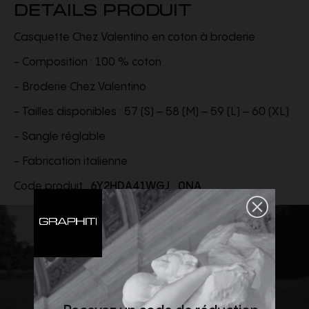
DETAILS PRODUIT
Casquette Chez Valentino en coton à broderie
- Composition : 100 % coton
- Broderie Chez Valentino
- Tailles disponibles : 57 (S) – 58 (M) – 59 (L) – 60 (XL)
- Sangle réglable
- Fabrication italienne
Code produit :
6Y2HDA41WGJ_0NA