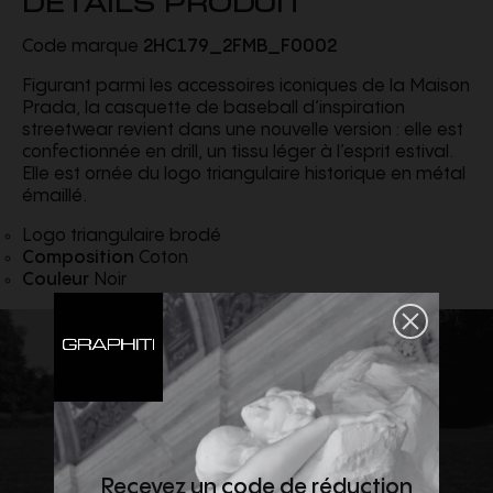
Code marque
2HC179_2FMB_F0002
Figurant parmi les accessoires iconiques de la Maison
Prada, la casquette de baseball d’inspiration
streetwear revient dans une nouvelle version : elle est
confectionnée en drill, un tissu léger à l’esprit estival.
Elle est ornée du logo triangulaire historique en métal
émaillé.
Logo triangulaire brodé
Composition
Coton
Couleur
Noir
Recevez un code de réduction