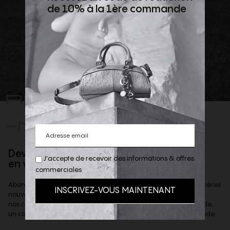
de 10% à la 1ère commande
REJOIGNEZ
-NOUS
Devenez client privilège
J'accepte de recevoir des informations & offres
en vous inscrivant à la newsletter
commerciales
Abonnez-vous à notre newsletter afin d'être informé des dernières
nouveautés de la boutique,
nos coups de coeur et offres privilèges & recevoir, sur demande,
un code de reduction de 10% à valoir sur votre 1ere commande.