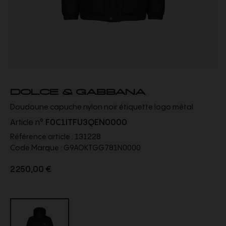
DOLCE & GABBANA
Doudoune capuche nylon noir étiquette logo métal
Article n°
F0C1ITFU3QEN0000
Référence article :
131228
Code Marque :
G9AOKTGG781N0000
2 250,00 €