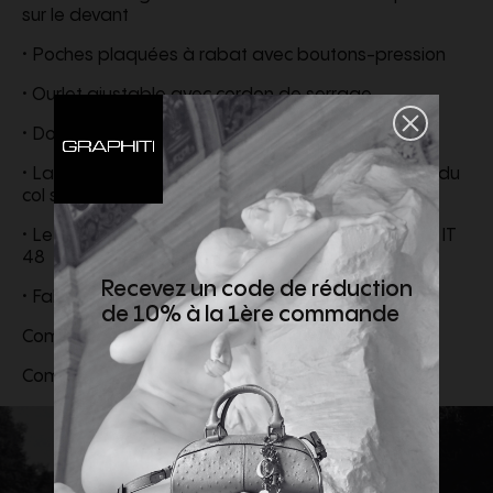
sur le devant
• Poches plaquées à rabat avec boutons-pression
• Ourlet ajustable avec cordon de serrage
• Doublé
• La pièce mesure 72 cm depuis la couture arrière du
col sur une taille IT 48
• Le mannequin mesure 185 cm et porte une taille IT
48
Recevez un code de réduction
• Fabriqué en Italie
de 10% à la 1ère commande
Composition externe : 100% Polyester
Composition interne : 100% Polyamide