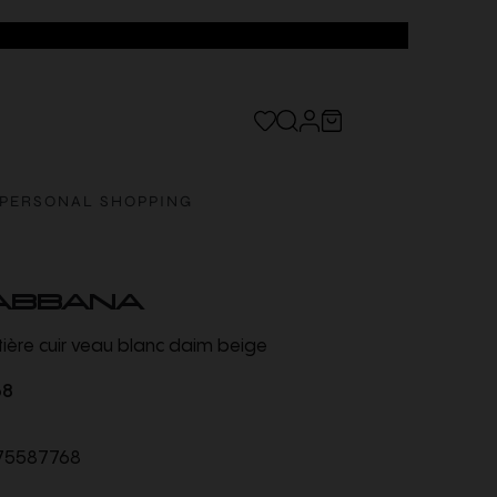
PERSONAL SHOPPING
ABBANA
ère cuir veau blanc daim beige
68
75587768