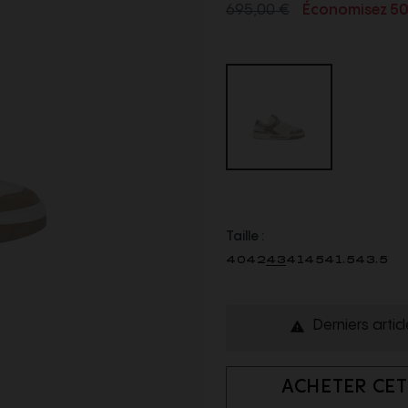
695,00 €
Économisez 5
Taille :
40
42
43
41
45
41.5
43.5
Derniers artic

ACHETER CET