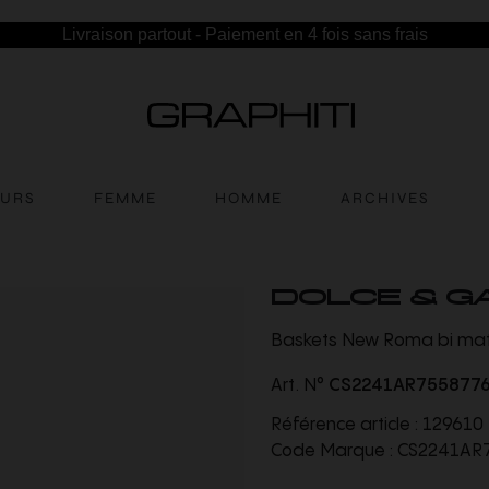
Livraison partout - Paiement en 4 fois sans frais
EURS
FEMME
HOMME
ARCHIVES
DOLCE & G
Baskets New Roma bi mati
Art. N°
CS2241AR755877
Référence article :
129610
Code Marque :
CS2241AR