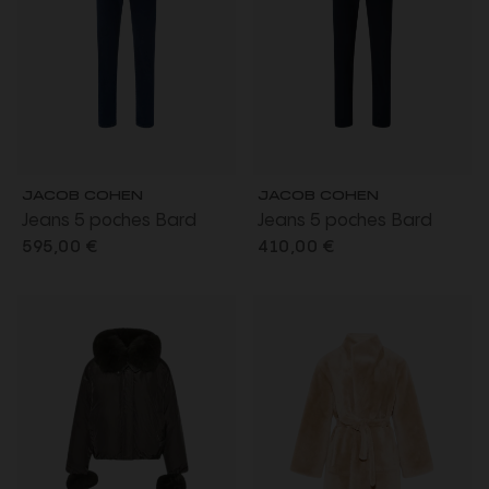
JACOB COHEN
JACOB COHEN
Jeans 5 poches Bard
Jeans 5 poches Bard
regular slim denim bleu
regular slim denim super
595,00 €
410,00 €
brut délavé plaque
extensible bleu foncé
voiture F1
délavé