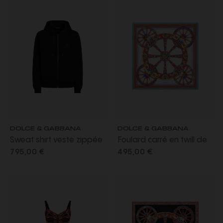
DOLCE & GABBANA
DOLCE & GABBANA
Sweat shirt veste zippée
Foulard carré en twill de
à capuche en coton noir
soie à imprimé carretto
795,00 €
495,00 €
avec plaque logo
rouge