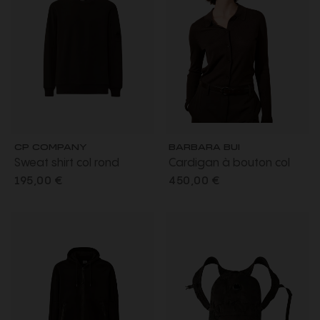
CP COMPANY
BARBARA BUI
Sweat shirt col rond
Cardigan à bouton col
molleton à relief diagonal
polo laine mérinos soie
195,00 €
450,00 €
coton côtelé noir lentille
marron moka
poche