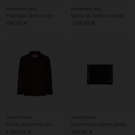
BARBARA BUI
BARBARA BUI
Pantalon flare coton
Veste de tailleur blazer
velours lisse marron moka
coton velours lisse marron
590,00 €
1 150,00 €
moka
VALENTINO
VALENTINO
Veste décontractée
portefeuille cartes pince
surchemise à bouton
à billet en cuir grainé noir
2 300,00 €
390,00 €