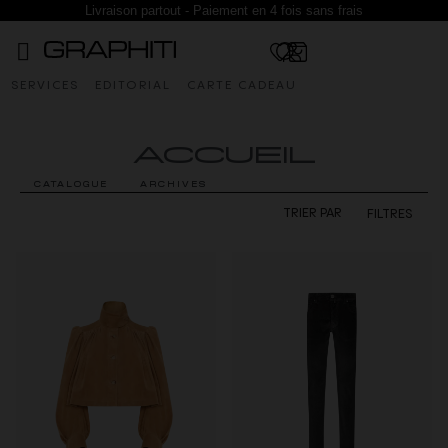
Livraison partout - Paiement en 4 fois sans frais
SERVICES
EDITORIAL
CARTE CADEAU
ACCUEIL
CATALOGUE
ARCHIVES
FILTRES
TRIER PAR