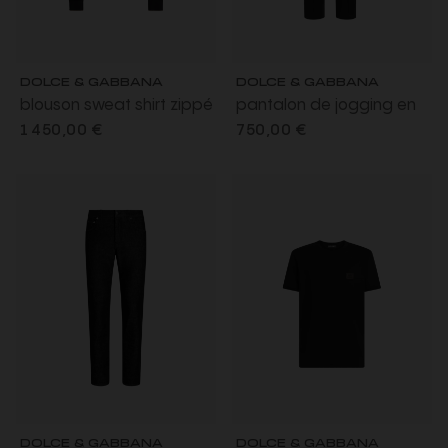
DOLCE & GABBANA
DOLCE & GABBANA
blouson sweat shirt zippé
pantalon de jogging en
en jersey bleu marine
jersey coton noir plaque
1 450,00 €
750,00 €
intérieur beige
logo
DOLCE & GABBANA
DOLCE & GABBANA