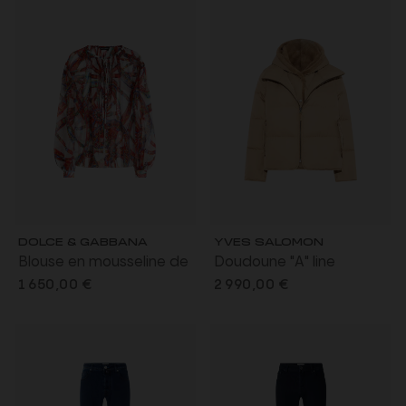
DOLCE & GABBANA
YVES SALOMON
Blouse en mousseline de
Doudoune "A" line
soie blanc à imprimé
iconique avec plastron et
1 650,00 €
2 990,00 €
Carretto rouge
capuche fourrure de
vison beige