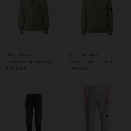
CP COMPANY
CP COMPANY
Sweat à capuche zippé
Sweat shirt col rond
molleton coton diagonal
molleton à relief diagonal
270,00 €
195,00 €
gris chiné
coton côtelé gris chiné
lentille poche