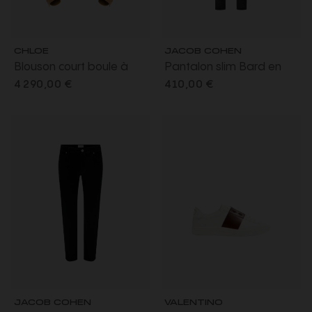
CHLOE
JACOB COHEN
Blouson court boule à
Pantalon slim Bard en
boutons daim miel
velours côtelé de coton
4 290,00 €
410,00 €
fronces col montant
gris foncé
JACOB COHEN
VALENTINO