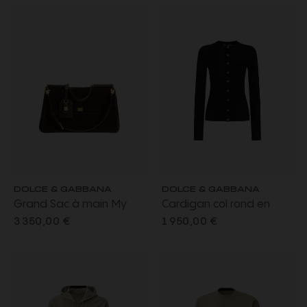
DOLCE & GABBANA
DOLCE & GABBANA
Grand Sac à main My
Cardigan col rond en
Sicily en cuir de veau
cachemire côtelé noir
3 350,00 €
1 950,00 €
daim marron bandoulière
bouton perle DG or
porte clés