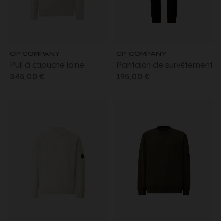
CP COMPANY
CP COMPANY
Pull à capuche laine
Pantalon de survêtement
mélangée blanc chiné
molleton de coton relief
345,00 €
195,00 €
lentille manche
diagonal noir taille bas
élastique