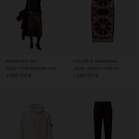
BARBARA BUI
DOLCE & GABBANA
Jupe midi évasée cuir
Jupe crayon midi en
agneau marron café
charmeuse soie
1 950,00 €
1 550,00 €
fente avant
mélangée noire à
imprimé Carretto
multicolore