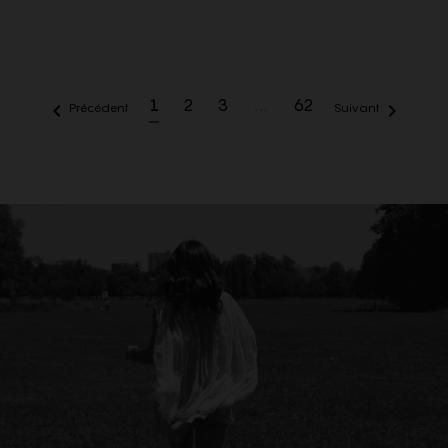
laine vierge marron
v logo
poche V logo
1
2
3
…
62


Précédent
Suivant