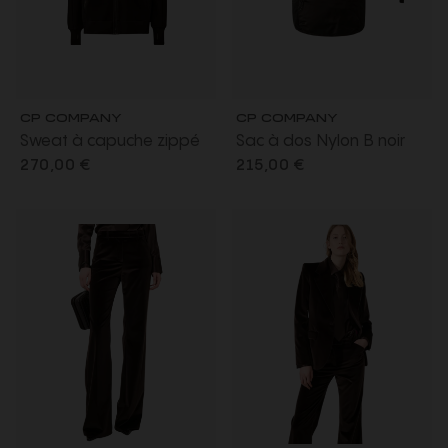
CP COMPANY
CP COMPANY
Sweat à capuche zippé
Sac à dos Nylon B noir
molleton coton diagonal
lentille
270,00 €
215,00 €
noir