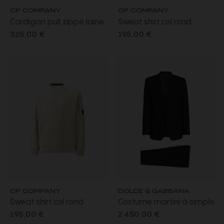
CP COMPANY
CP COMPANY
Cardigan pull zippé laine
Sweat shirt col rond
mélangée blanc chiné
molleton à relief diagonal
325,00 €
195,00 €
coton côtelé gris vert
lentille poche
CP COMPANY
DOLCE & GABBANA
Sweat shirt col rond
Costume martini à simple
molleton à relief diagonal
boutonnage en
195,00 €
2 450,00 €