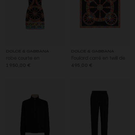
DOLCE & GABBANA
DOLCE & GABBANA
robe courte en
Foulard carré en twill de
charmeuse soie
soie noir à imprimé
1 950,00 €
495,00 €
mélangée noire à
carretto rouge
imprimé Carretto