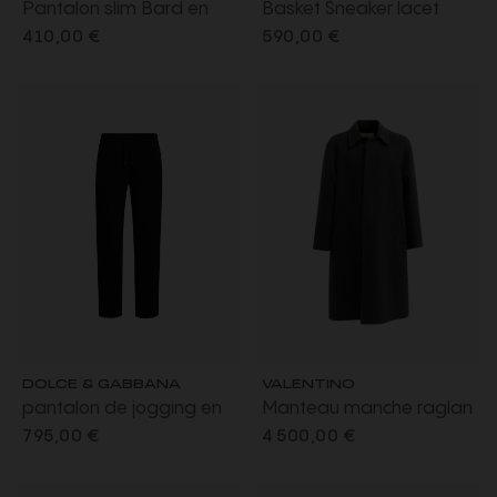
Pantalon slim Bard en
Basket Sneaker lacet
velours côtelé de coton
New Open Royco cuir
410,00 €
590,00 €
noir
blanc bande marron
DOLCE & GABBANA
VALENTINO
pantalon de jogging en
Manteau manche raglan
jersey bleu marine taille
laine gris anthracite
795,00 €
4 500,00 €
élastique cordon logo
intérieur V logo bleu
plaque métal