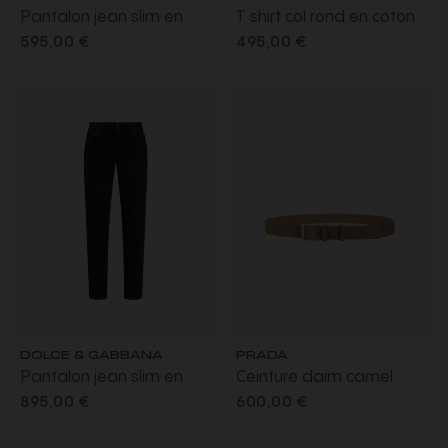
Pantalon jean slim en
T shirt col rond en coton
denim de coton noir
noir avec plaque logo
595,00 €
495,00 €
délavé
DOLCE & GABBANA
PRADA
Pantalon jean slim en
Ceinture daim camel
denim de coton gris
triangle métal
895,00 €
600,00 €
anthracite