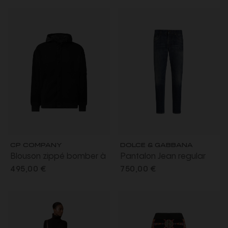
CP COMPANY
DOLCE & GABBANA
Blouson zippé bomber à
Pantalon Jean regular
capuche Pro-Tek
denim coton bleu délavé
495,00 €
750,00 €
Primaloft noir lentillle