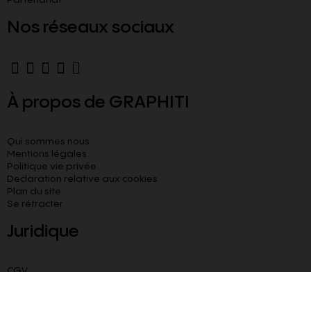
Nos réseaux sociaux
À propos de GRAPHITI
Qui sommes nous
Mentions légales
Politique vie privée
Declaration relative aux cookies​
Plan du site
Se rétracter
Juridique
CGV
CGU
Livraison paiement sécurisé
Besoin d’aide ?