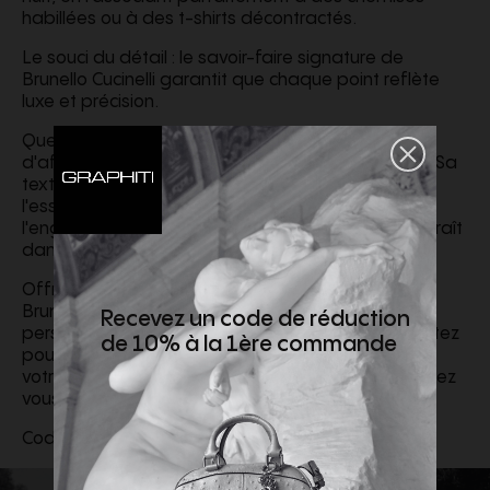
habillées ou à des t-shirts décontractés.
Le souci du détail : le savoir-faire signature de
Brunello Cucinelli garantit que chaque point reflète
luxe et précision.
Que ce soit pour un mariage d'été ou une réunion
d'affaires, le costume croisé en lin fera sensation. Sa
texture riche et sa silhouette élégante incarnent
l'essence même de Brunello Cucinelli , dont
l'engagement envers la qualité et le style transparaît
dans chacune de ses créations.
Offrez-vous l'expérience luxueuse d'une création
Brunello Cucinelli . Ce costume sublime votre style
Recevez un code de réduction
personnel et reflète votre mode de vie raffiné. Optez
de 10% à la 1ère commande
pour le costume croisé en lin pour être au top de
votre élégance lors des occasions où vous souhaitez
vous sentir bien dans votre peau.
Code du concepteur :
MZ412LDPH8C6183