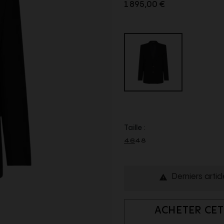
1 895,00 €
Taille :
46
48
Derniers artic

ACHETER CET