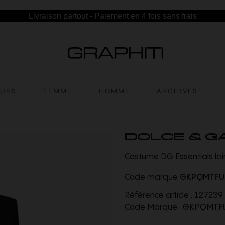
Livraison partout - Paiement en 4 fois sans frais
EURS
FEMME
HOMME
ARCHIVES
DOLCE & G
Costume DG Essentials lain
Code marque
GKPQMTFU
Référence article :
127239
Code Marque :
GKPQMTFU