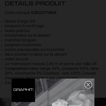
DETAILS PRODUIT
Code marque
G2RQ2TFJBAK
blazer à logo DG
jacquard à motif logo
revers pointus
boutonnière sur le devant
manches longues
poignets boutonnés
poche passepoilée sur la poitrine
deux poches à rabat sur le devant
ourlet incurvé
Le mannequin mesure 1,86 m et porte une taille 48
Composition
laine vierge 36%, polyester 34%, laine
28%, élasthanne 2% Doublure : soie 100% Conseils
d'entretien Nettoyage à sec uniquement
Couleur
Noir