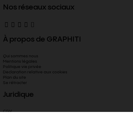
Nos réseaux sociaux
À propos de GRAPHITI
Qui sommes nous
Mentions légales
Politique vie privée
Declaration relative aux cookies​
Plan du site
Se rétracter
Juridique
CGV
CGU
Livraison paiement sécurisé
Besoin d’aide ?
Blog