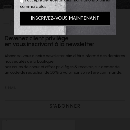
J'accepte de recevoir des informations & offres
REJOIGNEZ
commerciales
-NOUS
Devenez client privilège
en vous inscrivant à la newsletter
Abonnez-vous à notre newsletter afin d'être informé des dernières
nouveautés de la boutique,
nos coups de coeur et offres privilèges & recevoir, sur demande,
un code de reduction de 10% à valoir sur votre 1ere commande.
S’ABONNER