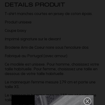
DETAILS PRODUIT
T-shirt manches courtes en jersey de coton épais.
Produit unisexe
Coupe boxy
Imprimé signature sur le devant
Broderie Ami de Coeur noire sous l'encolure dos
Fabriqué au Portugal (avec amour)
Ce modèle est unisexe. Pour homme, choisissez votre
taille habituelle. Pour femme, choisissez une taille en
dessous de votre taille habituelle.
Le mannequin femme mesure 179 cm et porte une
taille XS.
Le mannequin homme mesure 188 cm et porte une
taille M.