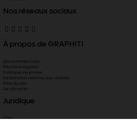
Nos réseaux sociaux
À propos de GRAPHITI
Qui sommes nous
Mentions légales
Politique vie privée
Declaration relative aux cookies​
Plan du site
Se rétracter
Juridique
CGV
CGU
Livraison paiement sécurisé
Besoin d’aide ?