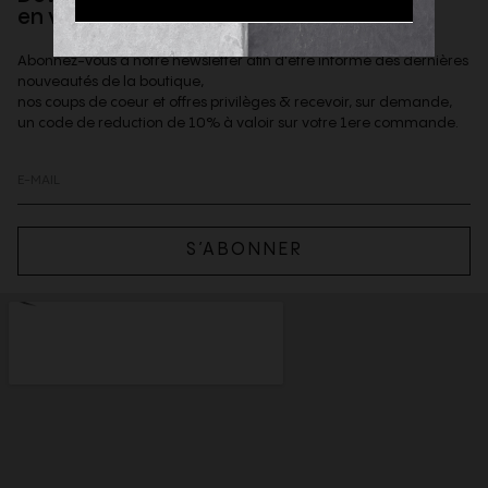
en vous inscrivant à la newsletter
Abonnez-vous à notre newsletter afin d'être informé des dernières
nouveautés de la boutique,
nos coups de coeur et offres privilèges & recevoir, sur demande,
un code de reduction de 10% à valoir sur votre 1ere commande.
S’ABONNER