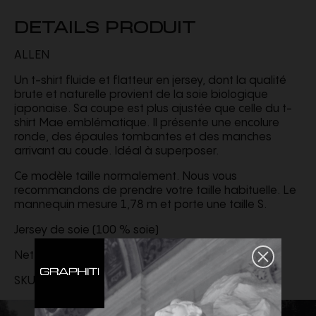
DETAILS PRODUIT
ALLEN
Un t-shirt fluide et flatteur en jersey, dont la qualité
brute et naturelle provient de la soie biologique
japonaise. Sa coupe est plus ajustée que celle du t-
shirt Mae emblématique. Il présente une encolure
ronde, des épaules tombantes et des manches
arrivant au coude. Idéal à superposer.
Ce modèle taille normalement. Nous vous
recommandons de prendre votre taille habituelle. Le
mannequin mesure 1,78 m et porte une taille S.
Jersey de soie (100 % soie)
Nettoyage à sec
SKU :
24464219-103