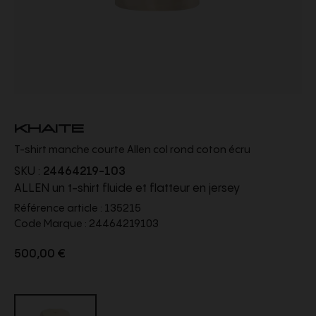
KHAITE
T-shirt manche courte Allen col rond coton écru
SKU :
24464219-103
ALLEN un t-shirt fluide et flatteur en jersey
Référence article :
135215
Code Marque :
24464219103
500,00 €