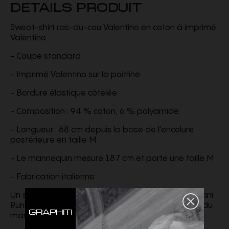
DETAILS PRODUIT
Sweat-shirt ras-du-cou Valentino en coton à imprimé
Valentino
- Coupe standard
- Imprimé Valentino sur la poitrine
- Bordure élastique côtelée
- Composition : 94 % coton, 6 % polyamide
- Longueur : 68 cm depuis la base de l'encolure
postérieure en taille M
- Le mannequin mesure 187 cm et porte une taille M
- Fabrication italienne
Un sac Alltime et des chaussures Valentino Garavani
Runboot Valentino Garavani complètent la tenue du
mannequin.