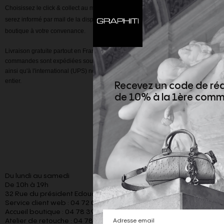
Choisissez le click & collect au moment de la validation de votre panier, vous
serez informé par mail de la disponibilité de votre commande, à retirer en
boutique à votre convenance.
Livraison gratuite partout en France dès 300 euros d'achat. Toutes nos
commandes sont expédiées sous 48h. Nos services de coursiers sur Lyon
ainsi qu'à l'international (UPS) nous permettent de vous livrer dans le monde
entier.
Recevez un code de ré
de 10% à la 1ère com
Du lundi au samedi
De 10h à 19h
32 Rue du président Edouard Herriot 69001 Lyon
Service client web : 04 72 00 24 14
Accueil boutique : 04 78 39 42 94
Atelier de retouche : 04 78 28 57 94