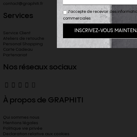
contact@graphiti.fr
J'accepte de recevoir des informatio
Services
commerciales
Service Client
Ateliers de retouche
Personal Shopping
Carte Cadeau
Partenariat
Nos réseaux sociaux
À propos de GRAPHITI
Qui sommes nous
Mentions légales
Politique vie privée
Declaration relative aux cookies​