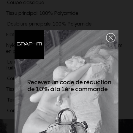
Coupe classique
Tissu principal: 100% Polyamide
Doublure principale: 100% Polyamide
Flatt Nylon
Nylon opaque émerisé avec résine sur l'envers. Teint
en pièce, traité anti-goutte.
Le mannequin mesure 1,86 m (6'1") et porte une
taille 48
Coupe : Normale
Recevez un code de réduction
de 10% à la 1ère commande
Tissage: Corée
Teinture: Italie
Confection: Bulgarie