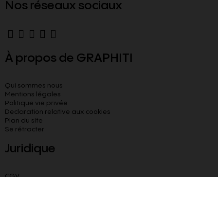
Nos réseaux sociaux
À propos de GRAPHITI
Qui sommes nous
Mentions légales
Politique vie privée
Declaration relative aux cookies​
Plan du site
Se rétracter
Juridique
CGV
CGU
Livraison paiement sécurisé
Besoin d’aide ?
Blog