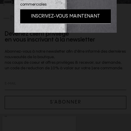
REJOIGNEZ
commerciales
-NOUS
Devenez client privilège
en vous inscrivant à la newsletter
Abonnez-vous à notre newsletter afin d'être informé des dernières
nouveautés de la boutique,
nos coups de coeur et offres privilèges & recevoir, sur demande,
un code de reduction de 10% à valoir sur votre 1ere commande.
S’ABONNER