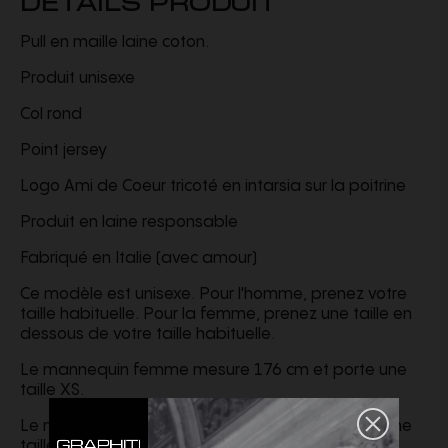
Pull en maille laine coton.
Produit unisexe
Col rond
Point jersey
Logo Ami de Coeur tricoté en intarsia sur la poitrine
Produit en laine responsable
Fabriqué en Italie (avec amour)
Ce modèle est unisexe. Pour l'homme, prenez votre
taille habituelle. Pour la femme, prenez une taille en
dessous de votre taille habituelle.
Le mannequin femme mesure 176 cm et porte une
taille XS.
Le mannequin homme mesure 184 cm et porte une
taille M.