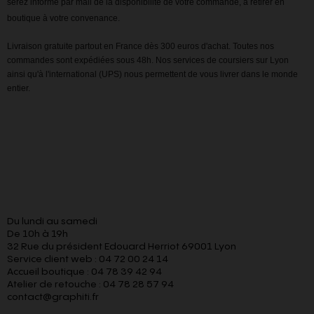
serez informé par mail de la disponibilité de votre commande, à retirer en
boutique à votre convenance.
Livraison gratuite partout en France dès 300 euros d'achat. Toutes nos
commandes sont expédiées sous 48h. Nos services de coursiers sur Lyon
ainsi qu'à l'international (UPS) nous permettent de vous livrer dans le monde
entier.
Du lundi au samedi
De 10h à 19h
32 Rue du président Edouard Herriot 69001 Lyon
Service client web : 04 72 00 24 14
Accueil boutique : 04 78 39 42 94
Atelier de retouche : 04 78 28 57 94
contact@graphiti.fr