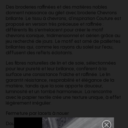
Des broderies raffinées et des matières nobles
donnent naissance au gilet avec broderie Chevrons
brillante. Le tissu à chevrons, d’inspiration Couture est
proposé en version très précieuse et raffinée :
différents fils s'entrelacent pour créer le motif
chevrons iconique, tridimensionnel et aérien grâce au
jeu recherché de jours. Le motif est orné de paillettes
brillantes qui, comme les rayons du soleil sur l'eau,
diffusent des reflets éclatants.
Les fibres naturelles de lin et de soie, sélectionnées
pour leur pureté et leur brillance, confèrent à la
surface une consistance fraîche et raffinée. Le lin
garantit résistance, respirabilité et élégance de la
matière, tandis que la soie apporte douceur,
luminosité et un tombé harmonieux. La rencontre
avec le papier textile crée une texture unique, à effet
légèrement irrégulier.
Fermeture par lacets à nouer
Doublure en mélange crêpe et soie