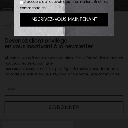
J'accepte de recevoir des informations & offres
REJOIGNEZ
commerciales
-NOUS
Devenez client privilège
en vous inscrivant à la newsletter
Abonnez-vous à notre newsletter afin d'être informé des dernières
nouveautés de la boutique,
nos coups de coeur et offres privilèges & recevoir, sur demande,
un code de reduction de 10% à valoir sur votre 1ere commande.
S’ABONNER