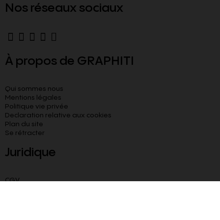
Nos réseaux sociaux
À propos de GRAPHITI
Qui sommes nous
Mentions légales
Politique vie privée
Declaration relative aux cookies​
Plan du site
Se rétracter
Juridique
CGV
CGU
Livraison paiement sécurisé
Besoin d’aide ?
Blog