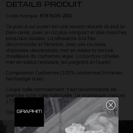
DETAILS PRODUIT
Code marque
8787605-200
Ce polo à col ouvert est une version réduite du pull Jo
bien-aimé, avec un col plus compact et des manches
jusqu'aux coudes. La silhouette à la fois
décontractée et féminine, avec ses coutures
d'épaules descendues, met en valeur la texture
moelleuse du cachemire léger. La bordure côtelée
met en valeur l'encolure, les poignets et l'ourlet.
Composition Cachemire (100% cachemire) Entretien :
Nettoyage à sec
Coupe taille normalement. Il est recommandé de
prendre votre taille habituelle. Le mannequin mesure
177 cm et porte une taille S.
Couleur Noir