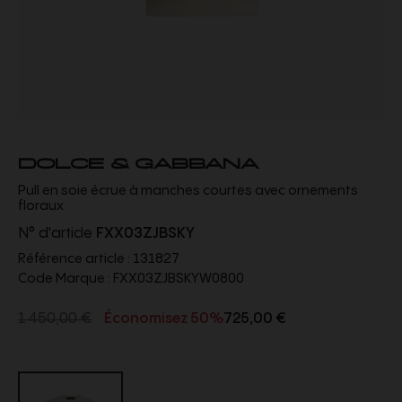
DOLCE & GABBANA
Pull en soie écrue à manches courtes avec ornements
floraux
N° d'article
FXX03ZJBSKY
Référence article :
131827
Code Marque :
FXX03ZJBSKYW0800
1 450,00 €
Économisez 50%
725,00 €