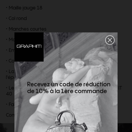
• Maille jauge 18
• Col rond
• Manches courtes
• Main dense
• Emmanchures à couture française
• Coupe régulière
• La pièce mesure 54 cm depuis la couture de
l'épaule sur une taille IT 40
Recevez un code de réduction
• Le mannequin mesure 175 cm et porte une taille IT
de 10% à la 1ère commande
40
• Fabriqué en Italie
Composition externe : 100% Soie