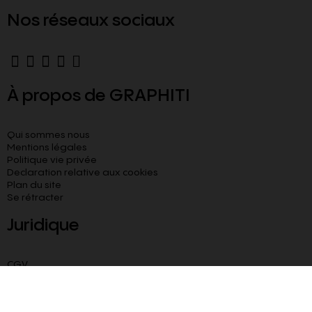
Nos réseaux sociaux
À propos de GRAPHITI
Qui sommes nous
Mentions légales
Politique vie privée
Declaration relative aux cookies​
Plan du site
Se rétracter
Juridique
CGV
CGU
Livraison paiement sécurisé
Besoin d’aide ?