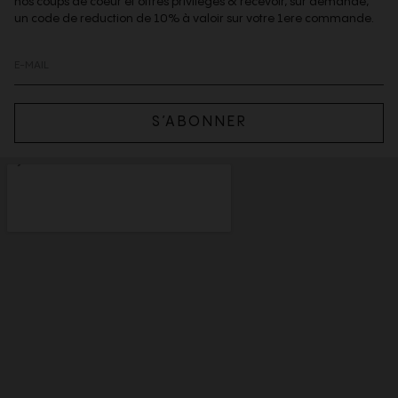
nos coups de coeur et offres privilèges & recevoir, sur demande,
un code de reduction de 10% à valoir sur votre 1ere commande.
S’ABONNER