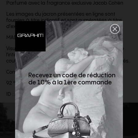
Parfumé avec la fragrance exclusive Jacob Cohën
Les images du jacron présentées en ligne sont
fournies à titre indicatif et sont numérotées à titre
d'exemple.
MADE IN ITALY
Visuels et contenus vidéo créés avec le support de
l'intelligence artificielle. Les détails du produit, les
couleurs et les matières sont fidèlement représentés.
Composition :
Recevez un code de réduction
de 10% à la 1ère commande
92 % coton, 6 % élastomultiester, 2 % élasthanne
ID :
26EJCUJUL_QL006081S3619V1200D